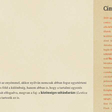
Cí
2018 ápr
conica
alfa-hél
állatok
beállítá
átirat 
Attenbo
bagócsl
sztereó
bi
redő
búvárko
buxussz
cianoba
circula
polársz
t az enyémmel, akkor nyilván nemcsak abban fogsz egyetérteni
Csernob
s föld a különbség, hanem abban is, hogy a tartalmi egyezés
Ectopha
közönséges szitásdarázs
át elfogadva, megvan a faj: a
(
Lestica
emberb
 tartozik ez is.
NPAPI
fény
Fi
Flash 