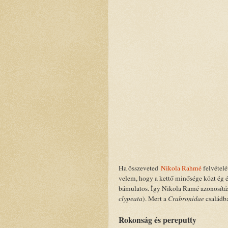
Ha összeveted
Nikola Rahmé
felvételé
velem, hogy a kettő minősége közt ég é
bámulatos. Így Nikola Ramé azonosítás
clypeata
). Mert a
Crabronidae
családba
Rokonság és pereputty