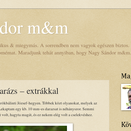
ndor m&m
us & miegymás. A sorrendben nem vagyok egészen biztos. Ta
nomémat. Maradjunk tehát annyiban, hogy Nagy Sándor m&m
Ma
arázs – extrákkal
rökbálinti József-hegyen. Többek közt olyanokat, melyek az
. Lekaptam egy kb. 10 mm-es darazsat is néhányszor. Semmi
t volt, hagyta magát, és ez nekem elég volt a cselekvéshez.
Köv