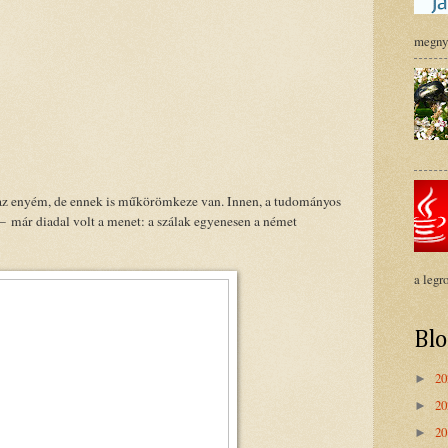
megnyi
 az enyém, de ennek is műkörömkeze van. Innen, a tudományos
– már diadal volt a menet: a szálak egyenesen a német
a legro
Bl
2
►
2
►
2
►