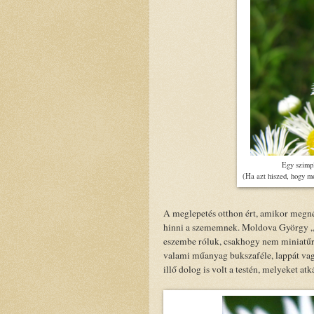
Egy szimpl
(Ha azt hiszed, hogy mo
A meglepetés otthon ért, amikor megné
hinni a szememnek. Moldova György 
eszembe róluk, csakhogy nem miniatűr
valami műanyag bukszaféle, lappát vag
illő dolog is volt a testén, melyeket a