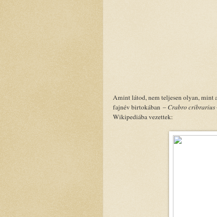
Amint látod, nem teljesen olyan, mint
fajnév birtokában –
Crabro cribrarius
Wikipediába vezettek: