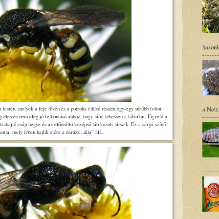
hasonl
a Netr.
a testén, melyek a feje tövén és a potroha elülső részén egy-egy sűrűbb foltot
 éles és nem elég jó felbontású ahhoz, hogy látni lehessen a lábaikat. Figyeld a
rahajló csáp hegye és az előreálló középső láb között látszik. Ez a sárga színű
kotja, mely ívben hajlik előre a darázs „álla” alá.