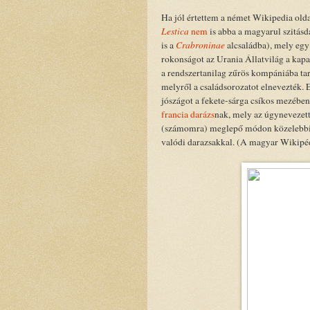
Ha jól értettem a német Wikipedia olda
Lestica
nem
is abba a magyarul szitás
is a
Crabroninae
alcsaládba), mely egy
rokonságot az Urania Állatvilág a kapa
a rendszertanilag zűrös kompániába ta
melyről a családsorozatot elnevezték. 
jószágot a fekete-sárga csíkos mezében
francia darázs
nak, mely az úgynevezet
(számomra) meglepő módon közelebbi
valódi darazsakkal. (A magyar Wikipé