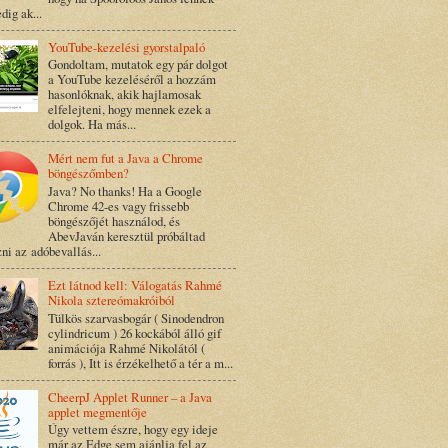
dig ak...
YouTube-kezelési gyorstalpaló
Gondoltam, mutatok egy pár dolgot
a YouTube kezeléséről a hozzám
hasonlóknak, akik hajlamosak
elfelejteni, hogy mennek ezek a
dolgok. Ha más...
Mért nem fut a Java a Chrome
böngészőmben?
Java? No thanks! Ha a Google
Chrome 42-es vagy frissebb
böngészőjét használod, és
AbevJaván keresztül próbáltad
zni az adóbevallás...
Ezt látnod kell: Válogatás Rahmé
Nikola sztereómakróiból
Tülkös szarvasbogár ( Sinodendron
cylindricum ) 26 kockából álló gif
animációja Rahmé Nikolától (
forrás ), Itt is érzékelhető a tér a m...
CheerpJ Applet Runner – a Java
applet megmentője
Úgy vettem észre, hogy egy ideje
már az Edge sem ajánlja fel az