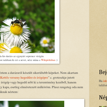
a kis darázs az egynyári seprence virágán.
st találtam ki ezt a nevet, nézz utána a
Wikipédiában
:)
Bej
ztem a darázsról készült sikerültebb képeket. Nem akartam
„
Kettős verseny hegedűre és írógépre
” c. groteszkje jutott
Ha
ide
 írógép vagy hegedű nőtt ki a teremtmény kezéből, hanem
találs
y kapa, esetleg elméretezett műköröm. Plusz rengeteg oda nem
tkáknak néztem:
Nép