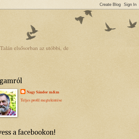
lán elsősorban az utóbbi, de
.
gamról
Nagy Sándor m&m
Teljes profil megtekintése
ess a facebookon!