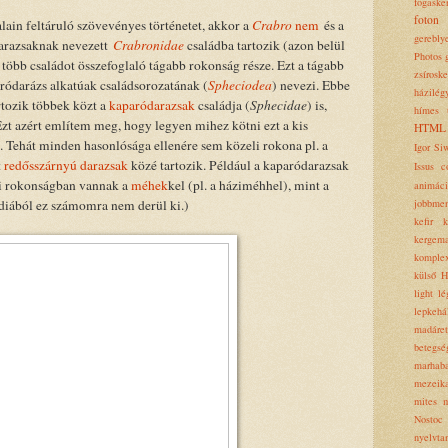
fogaske
foton
lain feltáruló szövevényes történetet, akkor a
Crabro
nem
és a
gerebly
darazsaknak nevezett
Crabronidae
családba tartozik (azon belül
Photos
 több családot összefoglaló tágabb rokonság része. Ezt a tágabb
zsírosk
ródarázs alkatúak családsorozatának (
Spheciodea
) nevezi. Ebbe
házilég
rtozik többek közt a
kaparódarazsak
családja (
Sphecidae
) is,
hímes t
Ezt azért említem meg, hogy legyen mihez kötni ezt a kis
HTML
. Tehát minden hasonlósága ellenére sem közeli rokona pl. a
Igor Si
t
redősszárnyú darazsak
közé tartozik. Például a kaparódarazsak
Issus c
 rokonságban vannak a
méhek
kel (pl. a háziméhhel), mint a
animác
jobbmen
diából ez számomra nem derül ki.)
kefir
k
kergema
komplex
külső 
light
lé
lepkehá
madáret
betegsé
marhab
mezeik
mites
m
Nostoc
nyelvta