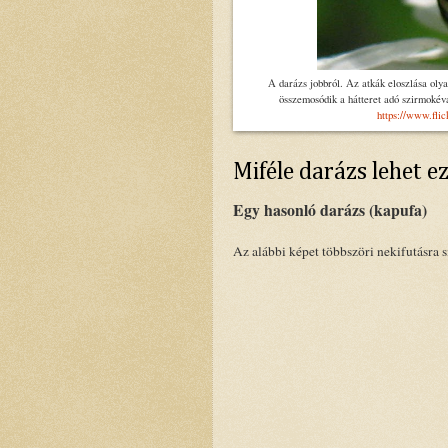
A darázs jobbról. Az atkák eloszlása oly
összemosódik a hátteret adó szirmokév
https://www.fli
Miféle darázs lehet e
Egy hasonló darázs (kapufa)
Az alábbi képet többszöri nekifutásra 