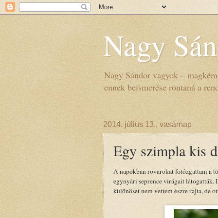
Nagy Sá
Nagy Sándor vagyok – magkémik
ennek beismerése rontaná a re
2014. július 13., vasárnap
Egy szimpla kis d
A napokban rovarokat fotózgattam a tö
egynyári seprence virágait látogatták
különöset nem vettem észre rajta, de ot