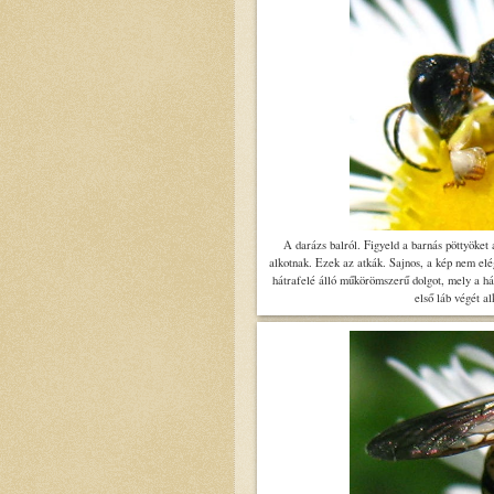
A darázs balról. Figyeld a barnás pöttyöket 
alkotnak. Ezek az atkák. Sajnos, a kép nem elég
hátrafelé álló műkörömszerű dolgot, mely a hát
első láb végét al