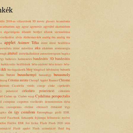
mkék
ilis
2018-as választások
3D movie glasses
Acanalonia
acarinarium
agy
agyar
agymosás
agyváltó
akarinárium
ix
algavirágzás
állandó betűjel
állatok szexualitása
 viselkedése
alvás
Alzheimer-kór
analóg óra
analóg óra
applet
Asimov Téka
sa
átirat
átirat beállítása
atka
használata
átirat másolása
atkárium
atomenergia
áttétel
rough
áttételkalkulátor
autosztereogram
bagócs
bandzsítós 3D
bandzsítós
égy
balkezes
balmenetes
barkácsolás
beállítások
béta-amiloid
béta-lemez
béta-
cikli
blog
bio-fogaskerék
böngésző
bővítmény
buborék
buxushernyó
buxusmoly
buxus
dás
buxuslégy
Cetonia aurata
Chrome
únyog
CheerpJ Applet Runner
ktérium
Cicadella viridis
cinege
cinke
cipekedés
cirkuláris polarizáció
rly polarized
cirkuláris
Cydalima perspectalis
űrő
Crabro sp.
Crabro wasp
il
csimpánz
csoportos viselkedés
demonstration
diéta
sia crassipennis
elefánt
ellenszél
élősködő légy
én így csinálom
agócs
Entomphaga grylli
ESR.
etető
Facebook
farkaspók
fejlámpa
feliratozás nyelve
refox
Firefox ESR
fixi
fizika
Flash
Flash 2020 után
animáció
Flash applet
Flash szimuláció
fluid
fog