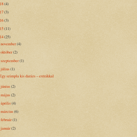
018
(4)
017
(3)
016
(3)
015
(11)
014
(25)
november
(4)
►
október
(2)
►
szeptember
(1)
►
július
(1)
▼
Egy szimpla kis darázs – extrákkal
június
(2)
►
május
(2)
►
április
(4)
►
március
(6)
►
február
(1)
►
január
(2)
►