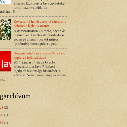
Internet Explorert a Java appleteket
tartalmazó weboldalak
tására. E...
Reversal of handedness of circularly
polarized light by mirror
A demonstration – simple, cheap &
instructive For this demonstration
you need a small pocket mirror
(preferably rectangular) a pai...
Hogyan vehető rá a Java 7.51 a Java
appletek lejátszására?
2014. január 14-én az Oracle
kibocsátotta a Java 7 (akkor)
legújabb biztonsági frissítését, a
7.51-est. Nem tudom, hogy ez lesz-e
ssz...
ogarchívum
021
(2)
020
(1)
019
(1)