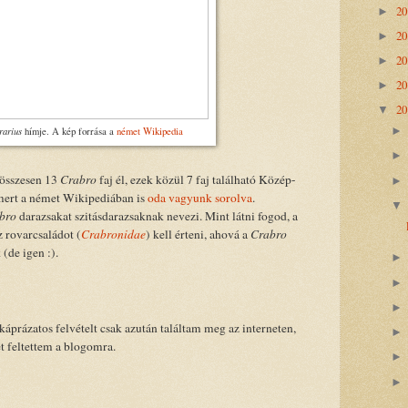
2
►
2
►
2
►
2
►
2
▼
rarius
hímje. A kép forrása a
német Wikipedia
 összesen 13
Crabro
faj él, ezek közül 7 faj található Közép-
mert a német Wikipediában is
oda vagyunk sorolva
.
bro
darazsakat szitásdarazsaknak nevezi. Mint látni fogod, a
z rovarcsaládot (
Crabronidae
) kell érteni, ahová a
Crabro
(de igen :).
káprázatos felvételt csak azután találtam meg az interneten,
t feltettem a blogomra.