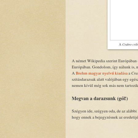
Crabro crib
A
A német Wikipedia szerint Európában
Európában. Gondolom, így nálunk is, 
A
Brehm magyar nyelvű kiadása
a
Cra
szitásdarazsak alatt valójában egy egés
nemen kívül még sok más nem tartozik 
Megvan a darazsunk (gól!)
Szégyen ide, szégyen oda, de az alábbi 
hogy ennek a bejegyzésnek az eredetijé