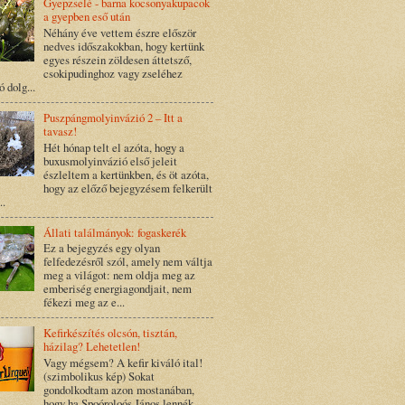
Gyepzselé - barna kocsonyakupacok
a gyepben eső után
Néhány éve vettem észre először
nedves időszakokban, hogy kertünk
egyes részein zöldesen áttetsző,
csokipudinghoz vagy zseléhez
ó dolg...
Puszpángmolyinvázió 2 – Itt a
tavasz!
Hét hónap telt el azóta, hogy a
buxusmolyinvázió első jeleit
észleltem a kertünkben, és öt azóta,
hogy az előző bejegyzésem felkerült
..
Állati találmányok: fogaskerék
Ez a bejegyzés egy olyan
felfedezésről szól, amely nem váltja
meg a világot: nem oldja meg az
emberiség energiagondjait, nem
fékezi meg az e...
Kefirkészítés olcsón, tisztán,
házilag? Lehetetlen!
Vagy mégsem? A kefir kiváló ital!
(szimbolikus kép) Sokat
gondolkodtam azon mostanában,
hogy ha Spoóroloós János lennék