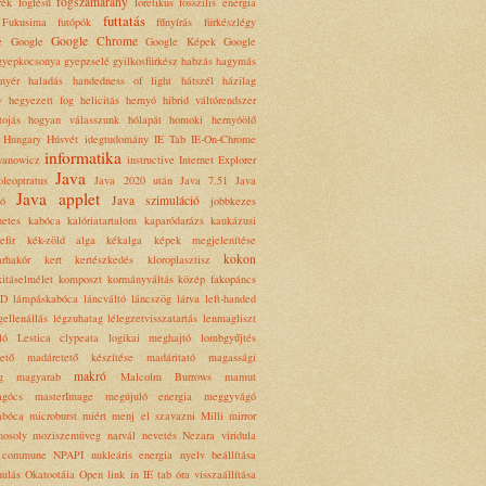
fogszámarány
rék
fogfésű
foretikus
fosszilis energia
futtatás
Fukusima
futópók
fűnyírás
fürkészlégy
Google Chrome
e
Google
Google Képek
Google
gyepkocsonya
gyepzselé
gyilkosfürkész
habzás
hagymás
enyér
haladás
handedness of light
hátszél
házilag
y
hegyezett fog
helicitás
hernyó
hibrid váltórendszer
ojás
hogyan válasszunk
hólapát
homoki hernyóölő
Hungary
Húsvét
idegtudomány
IE Tab
IE-On-Chrome
informatika
wanowicz
instructive
Internet Explorer
Java
oleoptratus
Java 2020 után
Java 7.51
Java
Java applet
Java szimuláció
ió
jobbkezes
etes
kabóca
kalóriatartalom
kaparódarázs
kaukázusi
efir
kék-zöld alga
kékalga
képek megjelenítése
kokon
rhakór
kert
kertészkedés
kloroplasztisz
itáselmélet
komposzt
kormányváltás
közép fakopáncs
HD
lámpáskabóca
láncváltó
láncszög
lárva
left-handed
gellenállás
légzuhatag
lélegzetvisszatartás
lenmagliszt
ló
Lestica clypeata
logikai meghajtó
lombgyűjtés
ető
madáretető készítése
madáritató
magassági
makró
g
magyarab
Malcolm Burrows
mamut
agócs
masterImage
megújuló energia
meggyvágó
abóca
microburst
miért menj el szavazni
Milli
mirror
osoly
moziszemüveg
narvál
nevetés
Nezara viridula
 commune
NPAPI
nukleáris energia
nyelv beállítása
nulás
Okatootáia
Open link in IE tab
óra visszaállítása