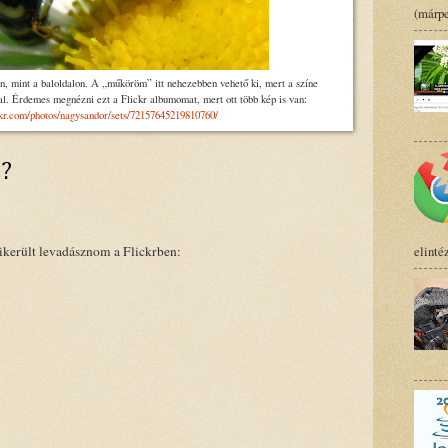
(márpe
an, mint a baloldalon. A „műköröm” itt nehezebben vehető ki, mert a színe
al. Érdemes megnézni ezt a Flickr albumomat, mert ott több kép is van:
ckr.com/photos/nagysandor/sets/72157645219810760/
z?
elinté
sikerült levadásznom a Flickrben: